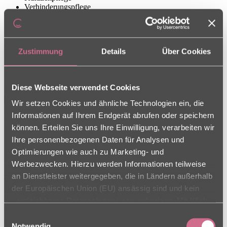
Verhinderungspflege
Pflege bei Demenz
Pflege für Schwerstpflegebedürftige
Zur Einrichtung
Zustimmung
Details
Über Cookies
Rosengarten
Regensburg
Diese Webseite verwendet Cookies
Wir setzen Cookies und ähnliche Technologien ein, die
Informationen auf Ihrem Endgerät abrufen oder speichern
Pflegeangebot:
können. Erteilen Sie uns Ihre Einwilligung, verarbeiten wir
Ihre personenbezogenen Daten für Analysen und
Vollstationäre Pflege
Kurzzeitpflege
Optimierungen wie auch zu Marketing- und
Verhinderungspflege
Werbezwecken. Hierzu werden Informationen teilweise
Zur Einrichtung
an Dienstleister weitergegeben, die in Ländern außerhalb
der Europäischen Union (EU) ansässig sind und kein
Röthelheimpark
vergleichbares Datenschutzniveau aufweisen. Mit Klick
auf „Alle Cookies zulassen“ stimmen Sie sowohl der
Erlangen
Einwilligungsauswahl
Verwendung als auch der Drittstaatenübermittlung zu.
Notwendig