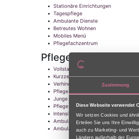
Stationäre Einrichtungen
Tagespflege
Ambulante Dienste
Betreutes Wohnen
Mobiles Menü
Pflegefachzentrum
Pflegeangebote
Vollstationäre Pflege
Kurzzeitpflege
Verhinderungspflege
Zustimmung
Pflege bei Demenz
Junge Pflege
Diese Webseite verwendet 
Pflege für Schwerstpflegebedürftig
Intensivpflege
Wir setzen Cookies und ähnli
Ambulante Pflege
Erteilen Sie uns Ihre Einwil
Ambulante Intensivpflege
auch zu Marketing- und Werbe
Ländern außerhalb der Europ