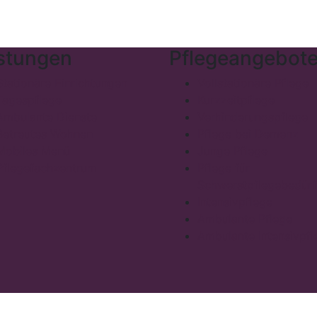
stungen
Pflegeangebot
Stationäre Einrichtungen
Vollstationäre Pflege
Tagespflege
Kurzzeitpflege
Ambulante Dienste
Verhinderungspflege
Betreutes Wohnen
Pflege bei Demenz
Mobiles Menü
Junge Pflege
Pflegefachzentrum
Pflege für
Schwerstpflegebedürf
Intensivpflege
Ambulante Pflege
Ambulante Intensivpfl