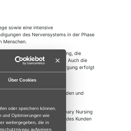
ege sowie eine intensive
ädigungen des Nervensystems in der Phase
en Menschen.
aler oder parenteraler Ernährung, die
elle Beatmung angewiesen sind. Auch die
n ist gewährleistet. Die Versorgung erfolgt
Über Cookies
sorgung steht den Kunden ein
- und Ergotherapeuten, Logopäden und
ufen oder speichern können.
sonal nach dem Prinzip des Primary Nursing
en und Optimierungen wie
ien für das jeweilige Bedürfnis des Kunden
er weitergegeben, die in
enschutzniveau aufweisen.