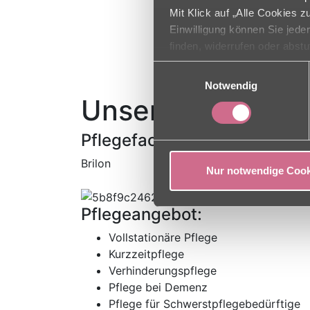
Mit Klick auf „Alle Cookies 
Einwilligung können Sie jede
finden, widerrufen oder abst
Einwilligungsauswahl
Notwendig
Unsere Standorte
Pflegefachzentrum Haus Oa
Brilon
Nur notwendige Cook
Pflegeangebot:
Vollstationäre Pflege
Kurzzeitpflege
Verhinderungspflege
Pflege bei Demenz
Pflege für Schwerstpflegebedürftige