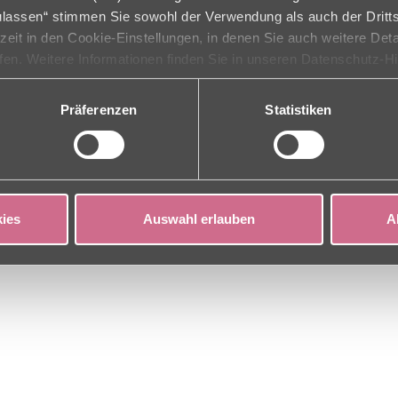
zulassen“ stimmen Sie sowohl der Verwendung als auch der Dritts
Die fachpflegerische Versorgung und soziale Betreu
rzeit in den Cookie-Einstellungen, in denen Sie auch weitere Det
kontinuierlich geschultes Team vorgenommen. Dabei
ufen. Weitere Informationen finden Sie in unseren Datenschutz-H
praktizierenden multiprofessionellen Therapeuten all
Eine ärztliche und fachärztliche Versorgung ist gewäh
Präferenzen
Statistiken
 mit "Pflegefachzentru
se
ies
Auswahl erlauben
A