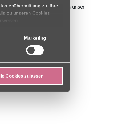
taatenübermittlung zu. Ihre
ung unserer Kunden wird durch unser
ails zu unseren Cookies
 wird das Team von vor Ort
inweisen.
er Fachrichtungen unterstützt.
rleistet.
Marketing
m"
lle Cookies zulassen