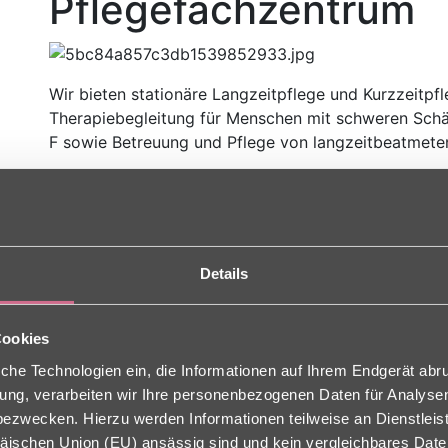
Pflegefachzentrum
Wir bieten stationäre Langzeitpflege und Kurzzeitpfl
Therapiebegleitung für Menschen mit schweren Sch
F sowie Betreuung und Pflege von langzeitbeatmet
Wir betreuen Patienten mit Trachealkanüle und enter
zusätzlich – aber nicht zwingend – auf die maschin
Versorgung von Patienten mit multiresistenten Keime
ausschließlich durch geschultes Fachpersonal.
Details
Neben der fachärztlichen und fachpflegerischen Ver
multiprofessionelles Team von zum Beispiel Physio
Cookies
Musiktherapeuten zur Verfügung.
e
che Technologien ein, die Informationen auf Ihrem Endgerät abr
Für die individuelle Betreuung setzen wir unser Per
ligung, verarbeiten wir Ihre personenbezogenen Daten für Analys
ein. Der daraus entstehende Vorteil ist, dass Therap
zwecken. Hierzu werden Informationen teilweise an Dienstleist
konzipiert werden.
äischen Union (EU) ansässig sind und kein vergleichbares Dat