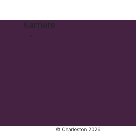
e
Karriere
Jobs
tige
ege
© Charleston 2026