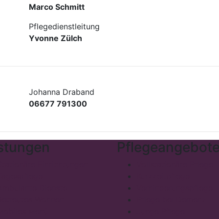
Marco Schmitt
Pflegedienstleitung
Yvonne Zülch
Johanna Draband
06677 791300
stungen
Pflegeangebot
Stationäre Einrichtungen
Vollstationäre Pflege
Tagespflege
Kurzzeitpflege
Ambulante Dienste
Verhinderungspflege
Betreutes Wohnen
Pflege bei Demenz
Mobiles Menü
Junge Pflege