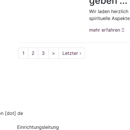
geben ...
Wir laden herzlic
spirituelle Aspekte 
mehr erfahren
1
2
3
>
Letzter ›
on [dot] de
Einrichtungsleitung