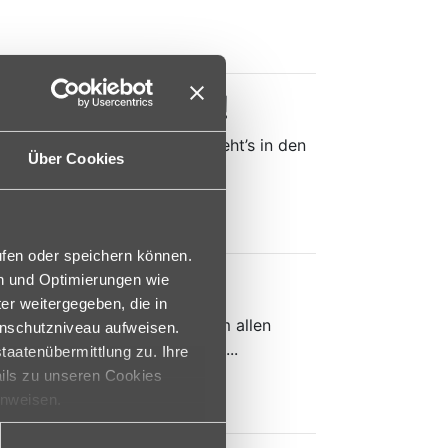
on macht mobil!
ühlengrundMit voller Power geht’s in den
Über Cookies
etzt, der Akku ist ...
ufen oder speichern können.
Pflegenden
en und Optimierungen wie
er weitergegeben, die in
r "Tag der Pflegenden" an dem allen
enschutzniveau aufweisen.
ird, die sich privat wie beru...
taatenübermittlung zu. Ihre
ails zu unseren Cookies
inweisen.