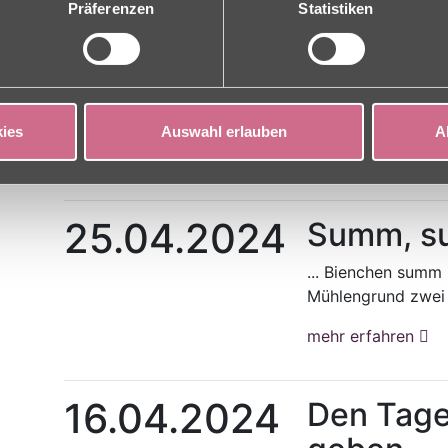
26.04.2024
Wissensw
Präferenzen
Statistiken
Mühleng
Am 25. April fand 
Vortragsreihe "Wis
ies
Auswahl erlauben
A
mehr erfahren
25.04.2024
Summ, su
... Bienchen summ
Mühlengrund zwei B
mehr erfahren
16.04.2024
Den Tag