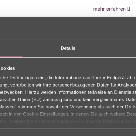
mehr erfahren
27.05.2024
Charlest
Bike-Leasing im M
Details
Frühling! Vorausges
mehr erfahren
Cookies
che Technologien ein, die Informationen auf Ihrem Endgerät abr
12.05.2024
Tag der 
ligung, verarbeiten wir Ihre personenbezogenen Daten für Analys
zwecken. Hierzu werden Informationen teilweise an Dienstleist
Am 12. Mai war de
äischen Union (EU) ansässig sind und kein vergleichbares Dat
Menschen gedacht w
zulassen“ stimmen Sie sowohl der Verwendung als auch der Dritts
rzeit in den Cookie-Einstellungen, in denen Sie auch weitere Det
mehr erfahren
ufen. Weitere Informationen finden Sie in unseren Datenschutz-H