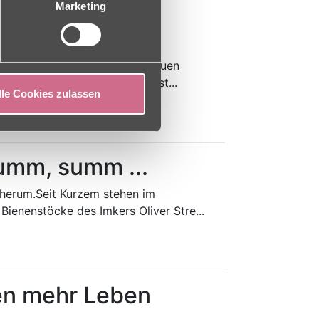
ertes im
Marketing
rund
die erste Veranstaltung der neuen
senswertes im Mühlengrund" st...
lle Cookies zulassen
mm, summ ...
 herum.Seit Kurzem stehen im
ienenstöcke des Imkers Oliver Stre...
en mehr Leben