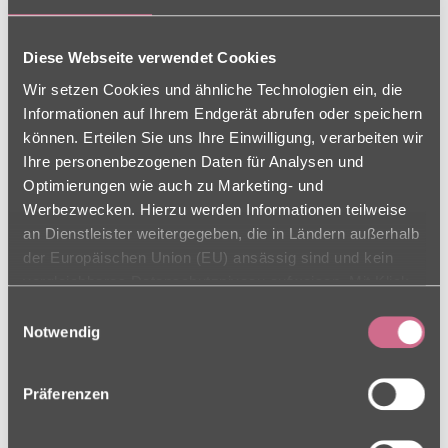
Wohnküche
Diese Webseite verwendet Cookies
Wir setzen Cookies und ähnliche Technologien ein, die
Informationen auf Ihrem Endgerät abrufen oder speichern
können. Erteilen Sie uns Ihre Einwilligung, verarbeiten wir
Ihre personenbezogenen Daten für Analysen und
Optimierungen wie auch zu Marketing- und
Werbezwecken. Hierzu werden Informationen teilweise
an Dienstleister weitergegeben, die in Ländern außerhalb
BESONDERHEITEN DER
der Europäischen Union (EU) ansässig sind und kein
vergleichbares Datenschutzniveau aufweisen. Mit Klick
EINRICHTUNG:
auf „Alle Cookies zulassen“ stimmen Sie sowohl der
Einwilligungsauswahl
Verwendung als auch der Drittstaatenübermittlung zu.
Notwendig
Alles direkt vor Ort
Ihre Einwilligung können Sie jederzeit in den Cookie-
Einstellungen, in denen Sie auch weitere Details zu
Wir möchten, dass sich unsere neuen
Präferenzen
unseren Cookies finden, widerrufen oder abstufen.
Bewohnerinnen und Bewohner wie Zuhause fühlen.
Weitere Informationen finden Sie in unseren
Daher lassen wir ihnen viel Raum für die