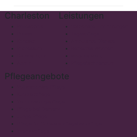
Charleston
Leistungen
Philosophie
Stationäre Einrichtungen
Presse
Tagespflege
Kontakt
Ambulante Dienste
Impressum
Betreutes Wohnen
Datenschutz
Mobiles Menü
Admin
Pflegefachzentrum
Pflegeangebote
Vollstationäre Pflege
Kurzzeitpflege
Verhinderungspflege
Pflege bei Demenz
Junge Pflege
Pflege für Schwerstpflegebedürftige
Intensivpflege