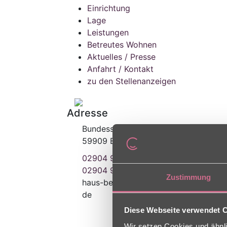
Einrichtung
Lage
Leistungen
Betreutes Wohnen
Aktuelles / Presse
Anfahrt / Kontakt
zu den Stellenanzeigen
Adresse
Bundesstr. 30
59909 Bestwig
02904 97470
02904 974713
Zustimmung
haus-bestwig
[at]
charleston [dot]
de
Diese Webseite verwendet 
Wir setzen Cookies und ähnli