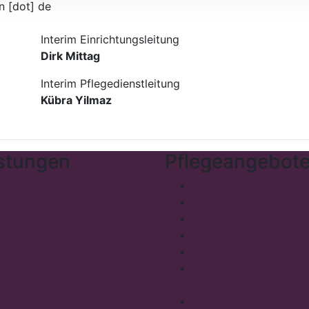
n [dot] de
Interim Einrichtungsleitung
Dirk Mittag
Interim Pflegedienstleitung
Kübra Yilmaz
stungen
Pflegeangebot
Stationäre Einrichtungen
Vollstationäre Pflege
Tagespflege
Kurzzeitpflege
Ambulante Dienste
Verhinderungspflege
Betreutes Wohnen
Pflege bei Demenz
Mobiles Menü
Junge Pflege
Pflegefachzentrum
Pflege für
Schwerstpflegebedürf
Intensivpflege