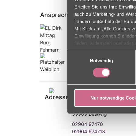
Erteilen Sie uns Ihre Einwil
Ansprechpartner
auch zu Marketing- und Werbe
Ländern außerhalb der Europ
Interim Einrichtungsleitun
Mit Klick auf „Alle Cookies 
Dirk Mittag
Einwilligung können Sie jede
finden, widerrufen oder abst
Einwilligungsauswahl
Interim Pflegedienstleitun
Notwendig
Kübra Yilmaz
Adresse
Nur notwendige Cook
Bundesstr. 30
59909 Bestwig
02904 97470
02904 974713