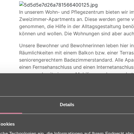
In unserem Wohn- und Pflegezentrum bieten wir 
Zweizimmer-Apartments an. Diese werden gerne v
genommen, die Hilfe in der Alltagsgestaltung benö
können und wollen. Die Wohnungen sind aber auch 
Unsere Bewohner und Bewohnerinnen leben hier in 
Räumlichkeiten mit einem Balkon bzw. einer Terras
seniorengerechtem Badezimmerstandard. Alle Apar
einen Fernsehanschluss und einen Internetanschluss
gerne noch mit eigenem Mobiliar aus der gewohn
Je nach Wunsch und Bedarf können die Seniorinn
beispielsweise an den Freizeitaktivitäten teilnehm
Reinigungs- und Wäscheservice in Anspruch nehme
Details
hinzubuchen, die ihnen den Alltag erleichtern.
Cookies
che Technologien ein, die Informationen auf Ihrem Endgerät abr