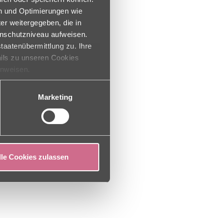
en und Optimierungen wie
er weitergegeben, die in
enschutzniveau aufweisen.
taatenübermittlung zu. Ihre
ails zu unseren Cookies
inweisen.
Marketing
lle Cookies zulassen