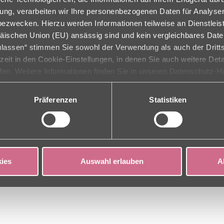
ligung, verarbeiten wir Ihre personenbezogenen Daten für Analys
zwecken. Hierzu werden Informationen teilweise an Dienstleist
äischen Union (EU) ansässig sind und kein vergleichbares Dat
g
zulassen“ stimmen Sie sowohl der Verwendung als auch der Dritts
rzeit in den Cookie-Einstellungen, in denen Sie auch weitere Det
ufen. Weitere Informationen finden Sie in unseren Datenschutz-H
g
Präferenzen
Statistiken
ies
Auswahl erlauben
A