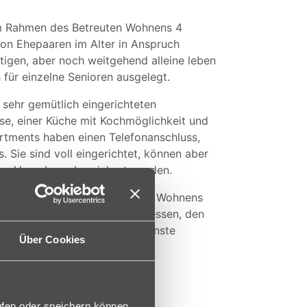
im Rahmen des Betreuten Wohnens 4
on Ehepaaren im Alter in Anspruch
tigen, aber noch weitgehend alleine leben
für einzelne Senioren ausgelegt.
sehr gemütlich eingerichteten
se, einer Küche mit Kochmöglichkeit und
tments haben einen Telefonanschluss,
. Sie sind voll eingerichtet, können aber
ten Umgebung bereichert werden.
en und Senioren des Betreuten Wohnens
en, im Café Christophorus mitessen, den
n und auch sonst weitere Dienste
Über Cookies
ufen oder speichern können.