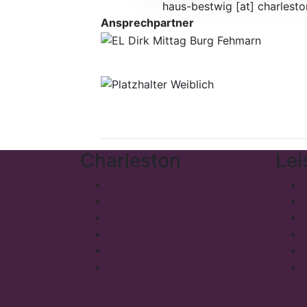
haus-bestwig
[at]
charlesto
Ansprechpartner
Charleston
Lei
Philosophie
Presse
Kontakt
Impressum
Datenschutz
Admin