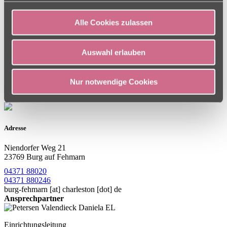
Logopäden bemühen wir uns, das Aktivitätsniveau unserer
Bewohner zu steigern oder solange wie möglich zu erhalten. Das
Alle Cookies zulassen
Pflegeteam in der Burg auf Fehmarn legt besonderen Wert darauf,
der Privatsphäre und der Individualität der Seniorinnen und
Senioren gerecht zu werden. Das beginnt beim Einrichten der
Auswahl erlauben
Zimmer und führt - so weit wie möglich - über Mitbestimmung beim
Pflegeplan bis hin zum gemeinsamen Gestalten der Freizeit.
Nur notwendige Cookies
Adresse
Niendorfer Weg 21
23769 Burg auf Fehmarn
04371 88020
04371 880246
burg-fehmarn
[at]
charleston [dot] de
Ansprechpartner
Einrichtungsleitung