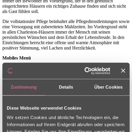
immer der Bewohner im Vordergrund, der in den gemütlich
eingerichteten Häusern ein richtiges Zuhause finden und sich nicht
als Gast fühlen soll.
Die vollstationäre Pflege beinhaltet alle Pflegedienstleistungen sowie
eine Versorgung mit zubereiteten Mahlzeiten. Im Vordergrund steht
in allen Charleston-Häusern immer der Mensch mit seinen
persönlichen Wünschen und dem Erhalt der Lebensfreude. In den
Einrichtungen herrscht eine offene und warme Atmosphäre mit
positiver Stimmung, viel Lachen und Herzlichkeit.
Mobiles Menü
Viele Senioren haben im Alter nicht mehr die Kraft oder die Muße,
jeden Tag frisch zu kochen. Dennoch vermissen sie die gute Küche
mit vertrauten Gerichten, die nicht einfach aus der Dose kommen.
Zustimmung
Details
Über Cookies
Eine Lösung bietet dafür unser mobiles Menü an. Wir kochen in der
nahe gelegenen Einrichtung frisch mit möglichst regionalen Zutaten
und liefern das Essen direkt nach Hause. Unsere Gäste essen
bequem in der gewohnten Umgebung. Unser Mobil Menü liefert an
Diese Webseite verwendet Cookies
sieben Tage in der Woche die vorab gewählten Menüs aus.
Wir setzen Cookies und ähnliche Technologien ein, die
Vollstationäre Pflege
Informationen auf Ihrem Endgerät abrufen oder speichern
Wenn die Kraft im Alter schwindet und Angehörige die pflegerische
können. Erteilen Sie uns Ihre Einwilligung, verarbeiten wir