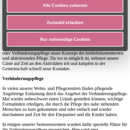
Wenn ein pflegender Angehöriger durch Krankheit oder
Alle Cookies zulassen
Krankenhausaufenthalte ausfällt, ist die Not oft groß. Schließlich
soll der liebe Mensch weiterhin bestmöglich versorgt werden, sich
geborgen und wohlfühlen.
Auswahl erlauben
Viele Charleston Einrichtungen bieten Pflegebedürftigen ein
Zuhause auf Zeit an, wenn der pflegende Angehörige verhindert ist.
In den Wohnbereichen der Häuser gibt es eigene Pflegeplätze für die
Nur notwendige Cookies
Kurzzeitpflege, in denen unsere Bewohner auf Zeit liebevoll
versorgt werden. Selbstverständlich greift auch bei einer Kurzzeit-
oder Verhinderungspflege unser Konzept der bedürfnisorientierten
und aktivierenden Pflege. Da wo es möglich ist, nehmen unsere
Gäste auf Zeit an den Aktivitäten teil und knüpfen in der
Gemeinschaft schnell neue Kontakte.
Verhinderungspflege
In vielen unserer Wohn- und Pflegezentren finden pflegende
Angehörige Entlastung durch das Angebot der Verhinderungspflege.
Mal wieder unbeschwert einen Urlaub genießen können, wichtige
Formalitäten erledigen, die durch die Pflege des nahe stehenden
Menschen zu kurz gekommen sind oder einfach mal wieder
durchatmen und Zeit für den Ehepartner und die Kinder haben.
In einigen unserer Seniorenzentren wurden dafür spezielle Plätze für
die Verhinderungspflege eingerichtet. Hier wird eine