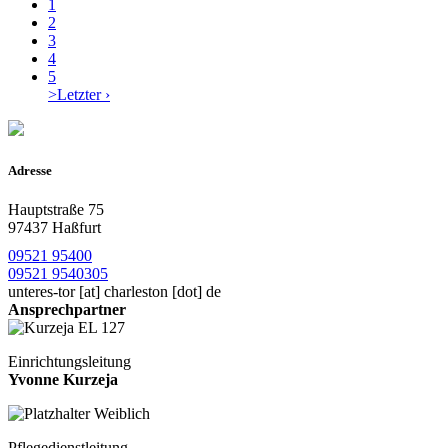
1
2
3
4
5
>
Letzter ›
Adresse
Hauptstraße 75
97437 Haßfurt
09521 95400
09521 9540305
unteres-tor
[at]
charleston [dot] de
Ansprechpartner
Einrichtungsleitung
Yvonne Kurzeja
Pflegedienstleitung