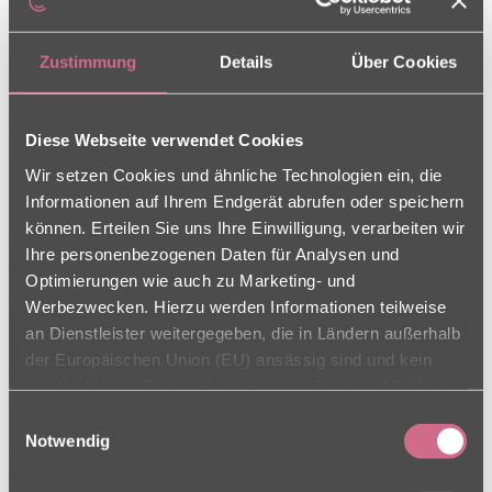
Am 5.03.26 durften die Bewohner/innen einem Konzert von Tenor
von Wolfgang Graf aus Bamberg lauschen...
Zustimmung
Details
Über Cookies
mehr erfahren
Diese Webseite verwendet Cookies
06.03.2026
Wir setzen Cookies und ähnliche Technologien ein, die
Spaziergang
Informationen auf Ihrem Endgerät abrufen oder speichern
können. Erteilen Sie uns Ihre Einwilligung, verarbeiten wir
Gemeinsamer Spaziergang Eine große Truppe von 30 Menschen,
Ihre personenbezogenen Daten für Analysen und
davon 15 Seniorinnen und Senioren a...
Optimierungen wie auch zu Marketing- und
mehr erfahren
Werbezwecken. Hierzu werden Informationen teilweise
an Dienstleister weitergegeben, die in Ländern außerhalb
der Europäischen Union (EU) ansässig sind und kein
26.02.2026
vergleichbares Datenschutzniveau aufweisen. Mit Klick
Valentinstag im Unteren Tor
auf „Alle Cookies zulassen“ stimmen Sie sowohl der
Einwilligungsauswahl
Verwendung als auch der Drittstaatenübermittlung zu.
Notwendig
Valentinstag am 14.2.26 Freude und ein Lächeln schenken, das war
Ihre Einwilligung können Sie jederzeit in den Cookie-
uns wichtig am Valentinstag, ...
Einstellungen, in denen Sie auch weitere Details zu