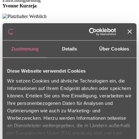
Einrichtungsleitung
Yvonne Kurzeja
Pflegedienstleitung
Heike Keil
Zustimmung
Details
Über Cookies
Klavierkonzert mit Carina
Krautschneider
Diese Webseite verwendet Cookies
Wir setzen Cookies und ähnliche Technologien ein, die
17.04.2026
Informationen auf Ihrem Endgerät abrufen oder speichern
können. Erteilen Sie uns Ihre Einwilligung, verarbeiten wir
Konzert mit Carina am 9.April.2026 im
Ihre personenbezogenen Daten für Analysen und
Foyer
Optimierungen wie auch zu Marketing- und
Werbezwecken. Hierzu werden Informationen teilweise
an Dienstleister weitergegeben, die in Ländern außerhalb
der Europäischen Union (EU) ansässig sind und kein
Was für ein Hörmoment, als Carina auf unserem „Museumsstück“,