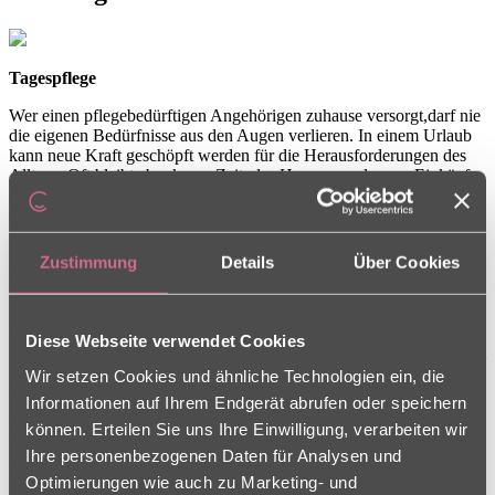
Tagespflege
Wer einen pflegebedürftigen Angehörigen zuhause versorgt,darf nie
die eigenen Bedürfnisse aus den Augen verlieren. In einem Urlaub
kann neue Kraft geschöpft werden für die Herausforderungen des
Alltags. Oft bleibt aber kaum Zeit, das Haus zu verlassen, Einkäufe
zu erledigen oder an schulischen Veranstaltungen teilzunehmen. In
all diesen Situationen möchten wir pflegende Angehörige durch
unsere Tagespflegeangebote unterstützen.
Zustimmung
Details
Über Cookies
Wir nehmen für einen vorübergehenden Zeitraum auch
schwerstpflegebedürftige Menschen in unseren Wohn- und
Pflegezentren auf und bieten ihnen ein liebevolles Zuhause auf Zeit.
In unseren Wohnbereichen sind spezielle Pflegeplätze für Kurzzeit-
Diese Webseite verwendet Cookies
oder Verhinderungspflege eingerichtet. Einzüge sind bei dringendem
Bedarf auch kurzfristig und am Wochenende möglich, sofern ein
Wir setzen Cookies und ähnliche Technologien ein, die
freier Platz vorhanden ist.
Informationen auf Ihrem Endgerät abrufen oder speichern
können. Erteilen Sie uns Ihre Einwilligung, verarbeiten wir
Kurzzeitpflege
Ihre personenbezogenen Daten für Analysen und
Wenn ein pflegender Angehöriger durch Krankheit oder
Optimierungen wie auch zu Marketing- und
Krankenhausaufenthalte ausfällt, ist die Not oft groß. Schließlich