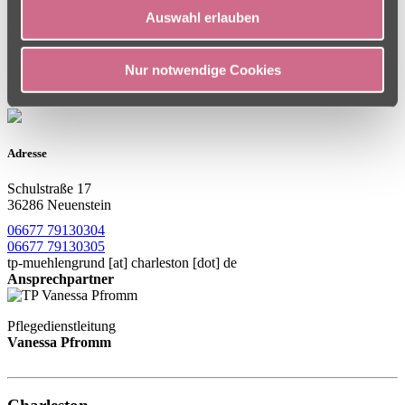
Menschen für einige Wochen oder Monate sicherstellt. Pflegende
Auswahl erlauben
Angehörige können Kraft schöpfen mit dem guten Gefühl, dass der
geliebte Mensch in dem ausgewählten Charleston Wohn- und
Pflegezentren in liebevollen Händen ist. Dafür stehen in den
Häusern spezielle Pflegezimmer zur Verfügung, die je nach
Nur notwendige Cookies
Belegung auch kurzfristig in Anspruch genommen werden können.
Adresse
Schulstraße 17
36286 Neuenstein
06677 79130304
06677 79130305
tp-muehlengrund
[at]
charleston [dot] de
Ansprechpartner
Pflegedienstleitung
Vanessa Pfromm