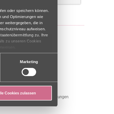
ufen oder speichern können.
en und Optimierungen wie
er weitergegeben, die in
NACH OBEN
enschutzniveau aufweisen.
taatenübermittlung zu. Ihre
ails zu unseren Cookies
inweisen.
Marketing
gen
lle Cookies zulassen
 Google Maps Datenschutzbestimmungen.