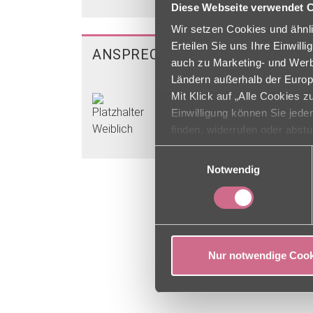
Diese Webseite verwendet 
Wir setzen Cookies und ähnli
Erteilen Sie uns Ihre Einwil
ANSPRECHPARTNER
auch zu Marketing- und Werbe
Ländern außerhalb der Europ
Mit Klick auf „Alle Cookies 
Pflegedienstleitung
Einwilligung können Sie jede
Bettina Pawel-Mahrla
finden, widerrufen oder abst
Einwilligungsauswahl
Notwendig
Nur notwendige Cook