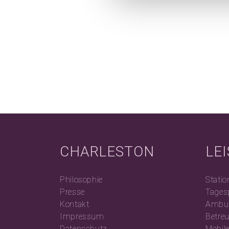
CHARLESTON
LE
Philosophie
Statio
Presse
Tages
Kontakt
Ambul
Impressum
Betre
Datenschutz
Mobil