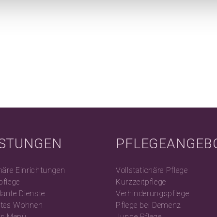
ISTUNGEN
PFLEGEANGEB
näre Einrichtungen
Vollstationäre Pflege
pflege
Kurzzeitpflege
ante Dienste
Verhinderungspflege
utes Wohnen
Pflege bei Demenz
es Menü
Junge Pflege