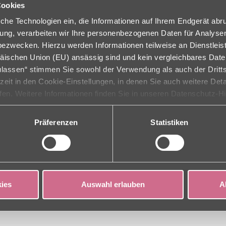
Cookies
che Technologien ein, die Informationen auf Ihrem Endgerät abr
ligung, verarbeiten wir Ihre personenbezogenen Daten für Analys
ANFAHRT
zwecken. Hierzu werden Informationen teilweise an Dienstleist
äischen Union (EU) ansässig sind und kein vergleichbares Dat
zulassen“ stimmen Sie sowohl der Verwendung als auch der Dritts
rzeit in den Cookie-Einstellungen, in denen Sie auch weitere Det
ufen. Weitere Informationen finden Sie in unseren Datenschutz-H
Präferenzen
Statistiken
Karte anzei
ies
Auswahl erlauben
A
Durch Anklicken der Karte akzeptieren Sie die