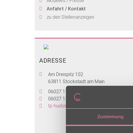
Aktuelles / Presse
Anfahrt / Kontakt
zu den Stellenanzeigen
ADRESSE
Am Dreispitz 102
63811 Stockstadt am Main
06027 12433304
06027 12433402
tp-huebnerwald@charleston.de
Zustimmung