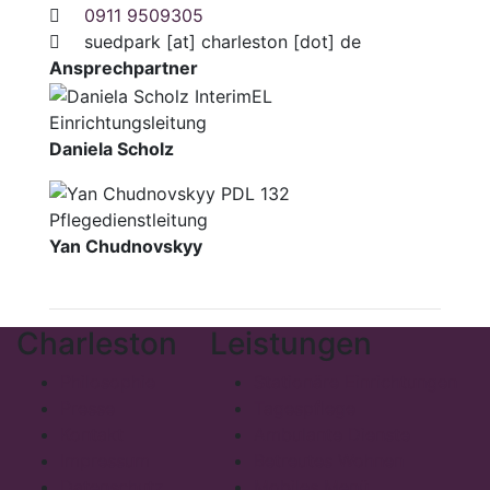
0911 9509305
suedpark
[at]
charleston [dot] de
Ansprechpartner
Einrichtungsleitung
Daniela Scholz
Pflegedienstleitung
Yan Chudnovskyy
Charleston
Leistungen
Philosophie
Stationäre Einrichtungen
Presse
Tagespflege
Kontakt
Ambulante Dienste
Impressum
Betreutes Wohnen
Datenschutz
Mobiles Menü