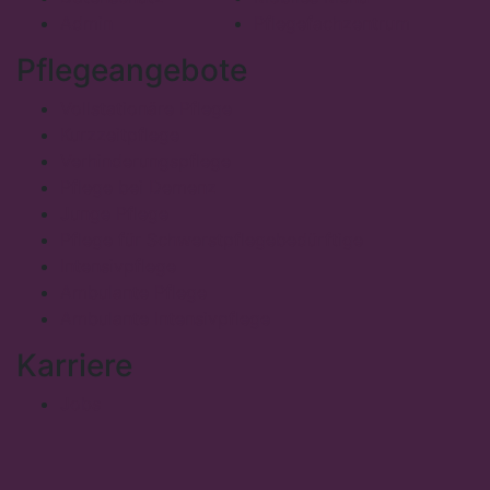
Admin
Pflegefachzentrum
Pflegeangebote
Vollstationäre Pflege
Kurzzeitpflege
Verhinderungspflege
Pflege bei Demenz
Junge Pflege
Pflege für Schwerstpflegebedürftige
Intensivpflege
Ambulante Pflege
Ambulante Intensivpflege
Karriere
Jobs