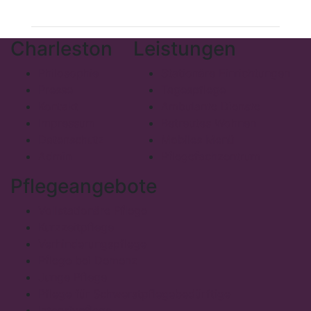
Charleston
Leistungen
Philosophie
Stationäre Einrichtungen
Presse
Tagespflege
Kontakt
Ambulante Dienste
Impressum
Betreutes Wohnen
Datenschutz
Mobiles Menü
Admin
Pflegefachzentrum
Pflegeangebote
Vollstationäre Pflege
Kurzzeitpflege
Verhinderungspflege
Pflege bei Demenz
Junge Pflege
Pflege für Schwerstpflegebedürftige
Intensivpflege