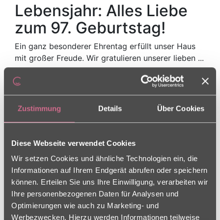
Lebensjahr: Alles Liebe
zum 97. Geburtstag!
Ein ganz besonderer Ehrentag erfüllt unser Haus
mit großer Freude. Wir gratulieren unserer lieben ...
mehr erfahren
Zustimmung
Details
Über Cookies
24.07.2026
Herzlichen Glückwunsch
Diese Webseite verwendet Cookies
an die Gewinnerinnen
Wir setzen Cookies und ähnliche Technologien ein, die
Informationen auf Ihrem Endgerät abrufen oder speichern
und Gewinner unseres
können. Erteilen Sie uns Ihre Einwilligung, verarbeiten wir
WM-Tippspiels 2026!
Ihre personenbezogenen Daten für Analysen und
Optimierungen wie auch zu Marketing- und
Nach zahlreichen spannenden Spieltagen ist unser
Werbezwecken. Hierzu werden Informationen teilweise