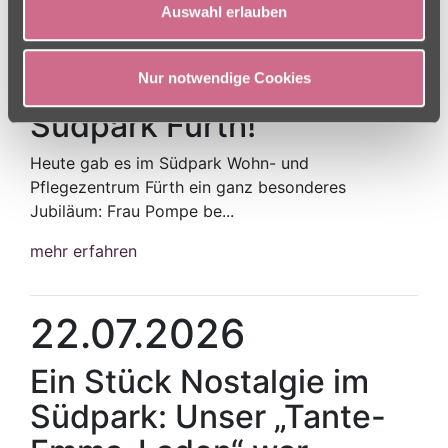
Auswahl erlauben
23.07.2026
Nur notwendige Cookies
Ein Grund zum Feiern im
Südpark Fürth!
Heute gab es im Südpark Wohn- und
Pflegezentrum Fürth ein ganz besonderes
Jubiläum: Frau Pompe be...
mehr erfahren
22.07.2026
Ein Stück Nostalgie im
Südpark: Unser „Tante-