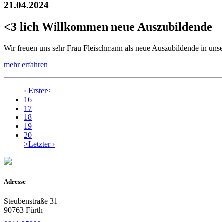
21.04.2024
<3 lich Willkommen neue Auszubildende
Wir freuen uns sehr Frau Fleischmann als neue Auszubildende in uns
mehr erfahren
‹ Erster
<
16
17
18
19
20
>
Letzter ›
Adresse
Steubenstraße 31
90763 Fürth