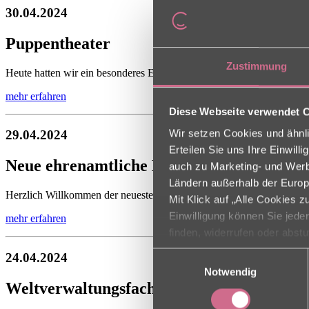
30.04.2024
Puppentheater
Zustimmung
Heute hatten wir ein besonderes Ereignis im Südpark - ein fröhliches 
mehr erfahren
Diese Webseite verwendet 
Wir setzen Cookies und ähnli
29.04.2024
Erteilen Sie uns Ihre Einwil
Neue ehrenamtliche Mitarbeiterin
auch zu Marketing- und Werbe
Ländern außerhalb der Europ
Herzlich Willkommen der neuesten ehrenamtlichen Mitarbeiterin Frau
Mit Klick auf „Alle Cookies 
Einwilligung können Sie jede
mehr erfahren
finden, widerrufen oder abst
Einwilligungsauswahl
24.04.2024
Notwendig
Weltverwaltungsfachkräfte-TAG