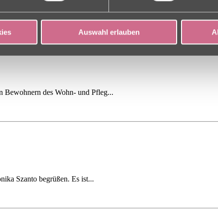
ltungsdamen Frau Brandl, Frau S...
ies
Auswahl erlauben
A
ren Bewohnern des Wohn- und Pfleg...
nika Szanto begrüßen. Es ist...