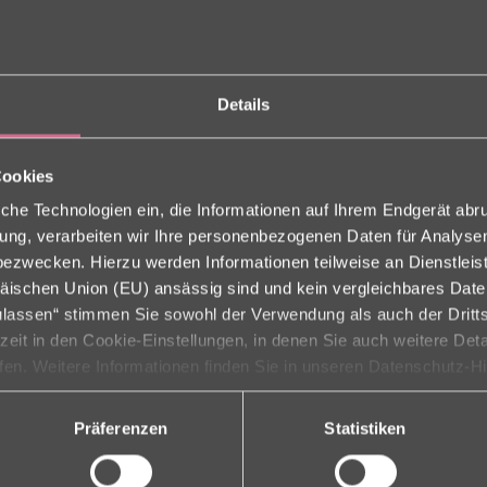
Details
Puppentheater unter strahlend...
Cookies
che Technologien ein, die Informationen auf Ihrem Endgerät abr
ligung, verarbeiten wir Ihre personenbezogenen Daten für Analys
zwecken. Hierzu werden Informationen teilweise an Dienstleist
äischen Union (EU) ansässig sind und kein vergleichbares Dat
 Nonna Nesviatypaska.Wir freuen un...
zulassen“ stimmen Sie sowohl der Verwendung als auch der Dritts
rzeit in den Cookie-Einstellungen, in denen Sie auch weitere Det
ufen. Weitere Informationen finden Sie in unseren Datenschutz-H
Präferenzen
Statistiken