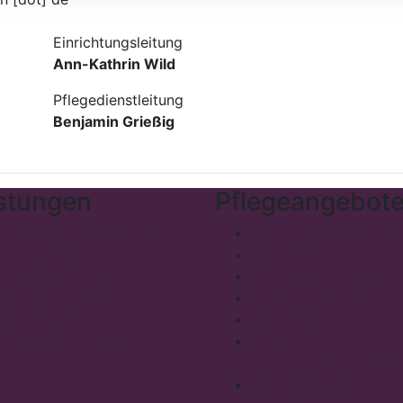
Einrichtungsleitung
Ann-Kathrin Wild
Pflegedienstleitung
Benjamin Grießig
stungen
Pflegeangebot
Stationäre Einrichtungen
Vollstationäre Pflege
Tagespflege
Kurzzeitpflege
Ambulante Dienste
Verhinderungspflege
Betreutes Wohnen
Pflege bei Demenz
Mobiles Menü
Junge Pflege
Pflegefachzentrum
Pflege für
Schwerstpflegebedürf
Intensivpflege