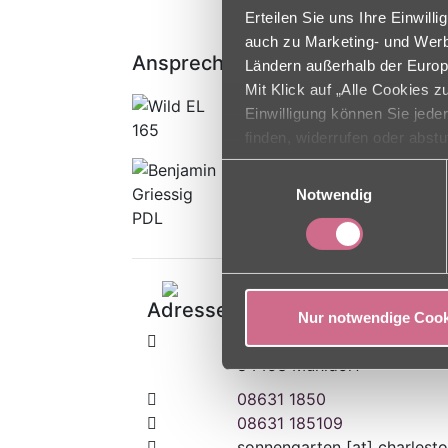
Erteilen Sie uns Ihre Einwil
auch zu Marketing- und Werbe
Ansprechpartner
Ländern außerhalb der Europ
Mit Klick auf „Alle Cookies 
Einrichtungsleitung
Einwilligung können Sie jede
Ann-Kathrin Wild
finden, widerrufen oder abst
Pflegedienstleitung
Einwilligungsauswahl
Benjamin Grießig
Notwendig
Adresse
Nur notwendige Cook
Wirtsgasse 41
84453 Mühldorf
08631 1850
08631 185109
sonnengarten
[at]
charlesto