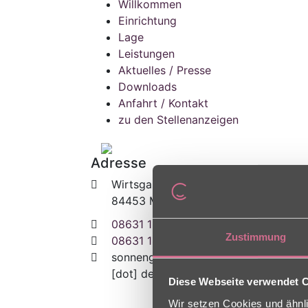
Willkommen
Einrichtung
Lage
Leistungen
Aktuelles / Presse
Downloads
Anfahrt / Kontakt
zu den Stellenanzeigen
Adresse
Wirtsgasse 41
84453 Mühldorf
08631 1850
Zustimmung
08631 185109
sonnengarten
[at]
charleston
[dot] de
Diese Webseite verwendet 
Wir setzen Cookies und ähnli