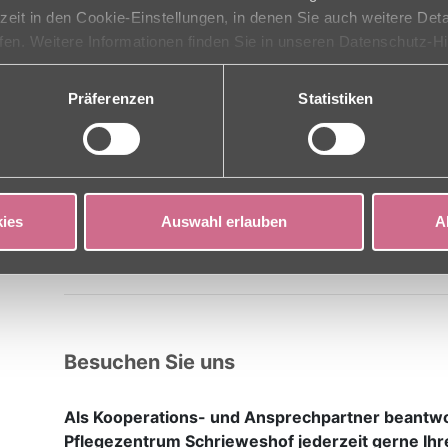
459,30 € Warmmiete inkl. 180 € Nebenkosten
rzeit in den Cookie-Einstellungen, in denen Sie auch weitere Det
ufen. Weitere Informationen finden Sie in unseren Datenschutz-H
SERVICE UND BETREUUNGSANGEBOTE:
70,00 € Servicepauschale
Präferenzen
Statistiken
Informationen über die Kosten für die hauswirtsch
Putzpauschale erhalten Sie hier:
Monas Familienservice
ies
Auswahl erlauben
A
www.monasfamilienservice.de
Besuchen Sie uns
Als Kooperations- und Ansprechpartner
beantwo
Pflegezentrum Schrieweshof jederzeit gerne Ihr