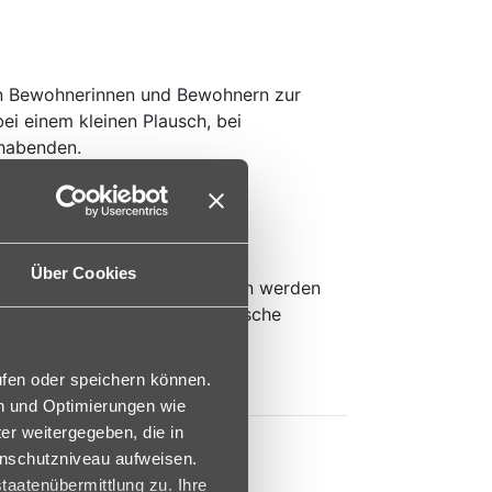
n Bewohnerinnen und Bewohnern zur
bei einem kleinen Plausch, bei
ehabenden.
rsonen der selbstbestimmten
Über Cookies
nern sowie ihren Angehörigen werden
eder kann seine Ideen und Wünsche
en.
ufen oder speichern können.
en und Optimierungen wie
er weitergegeben, die in
enschutzniveau aufweisen.
taatenübermittlung zu. Ihre