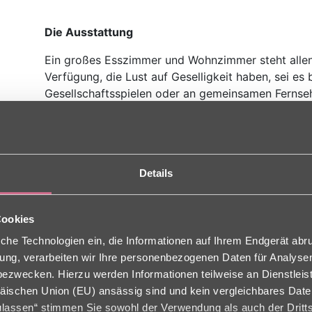
Die Ausstattung
Ein großes Esszimmer und Wohnzimmer steht alle
Verfügung, die Lust auf Geselligkeit haben, sei es 
Gesellschaftsspielen oder an gemeinsamen Ferns
Das WG-Leben mitgestalten
In regelmäßigen Treffen mit allen zuständigen Pe
Details
Wohngemeinschaft, den Bewohnerinnen und Bewoh
aktuelle ­Themen lösungsorientiert besprochen. J
einbringen und das Leben in der Gruppe mitgestalt
Cookies
che Technologien ein, die Informationen auf Ihrem Endgerät abr
ligung, verarbeiten wir Ihre personenbezogenen Daten für Analys
zwecken. Hierzu werden Informationen teilweise an Dienstleist
äischen Union (EU) ansässig sind und kein vergleichbares Dat
VERMIETUNG:
zulassen“ stimmen Sie sowohl der Verwendung als auch der Dritts