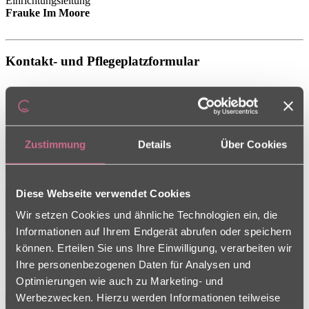
Einrichtungsleitung
Frauke Im Moore
Kontakt- und Pflegeplatzformular
Sie haben Fragen rund um die Pflege, oder interessieren sich für
einen Pflegeplatz? Wir stehen Ihnen gerne zur Verfügung und freuen
uns auf Ihre Nachricht über unser Kontaktformular.
Zustimmung
Details
Über Cookies
Ich interessiere mich für einen Pflegeplatz
Diese Webseite verwendet Cookies
Wir setzen Cookies und ähnliche Technologien ein, die
Informationen auf Ihrem Endgerät abrufen oder speichern
können. Erteilen Sie uns Ihre Einwilligung, verarbeiten wir
Ihre personenbezogenen Daten für Analysen und
Optimierungen wie auch zu Marketing- und
Werbezwecken. Hierzu werden Informationen teilweise
Senden