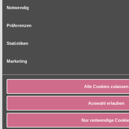
Adresse
Einwilligungsauswahl
Notwendig
Erlanger Str. 35a
91074 Herzogenaurach
Präferenzen
09132 90620
09132 9062305
liebfrauenhaus
[at]
charleston [dot] de
Ansprechpartner
Statistiken
Einrichtungsleitung
Marketing
Ellen Ahles
Pflegedienstleitung
Mehmet Selmani
Alle Cookies zulassen
Auswahl erlauben
Charleston
Philosophie
Nur notwendige Cookie
Presse
Kontakt