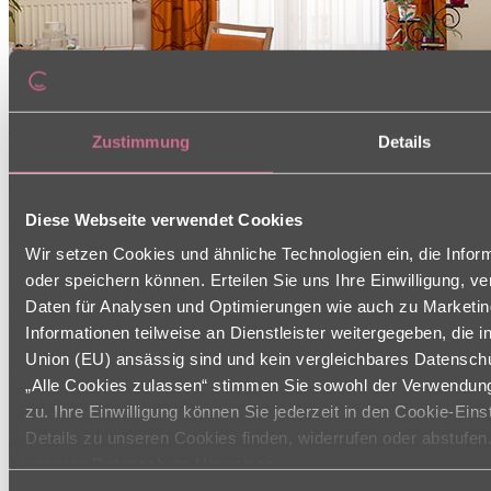
Zustimmung
Details
Diese Webseite verwendet Cookies
Wir setzen Cookies und ähnliche Technologien ein, die Infor
oder speichern können. Erteilen Sie uns Ihre Einwilligung, v
Doppelzimmer
Daten für Analysen und Optimierungen wie auch zu Marketi
Informationen teilweise an Dienstleister weitergegeben, die
In unseren Doppelzimmern wohnen gerne Paare, die auch ihren
Lebensabend miteinander verbringen möchten. Neben einer sehr
Union (EU) ansässig sind und kein vergleichbares Datenschu
hochwertigen, zweckmäßigen aber sehr gemütlichen Möblierung
„Alle Cookies zulassen“ stimmen Sie sowohl der Verwendung 
und einem barrierefreien Bad gibt es für die persönliche
zu. Ihre Einwilligung können Sie jederzeit in den Cookie-Eins
Unterhaltung einen Fernsehanschluss und einen Telefonanschluss.
Details zu unseren Cookies finden, widerrufen oder abstufen.
unseren Datenschutz-Hinweisen.