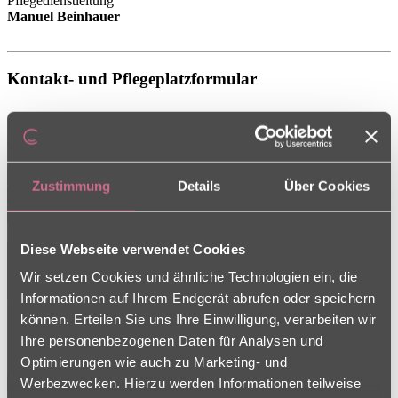
Pflegedienstleitung
Manuel Beinhauer
Kontakt- und Pflegeplatzformular
Sie haben Fragen rund um die Pflege, oder interessieren sich für
einen Pflegeplatz? Wir stehen Ihnen gerne zur Verfügung und freuen
uns auf Ihre Nachricht über unser Kontaktformular.
Zustimmung
Details
Über Cookies
Ich interessiere mich für einen Pflegeplatz
Diese Webseite verwendet Cookies
Wir setzen Cookies und ähnliche Technologien ein, die
Informationen auf Ihrem Endgerät abrufen oder speichern
können. Erteilen Sie uns Ihre Einwilligung, verarbeiten wir
Ihre personenbezogenen Daten für Analysen und
Optimierungen wie auch zu Marketing- und
Werbezwecken. Hierzu werden Informationen teilweise
Senden