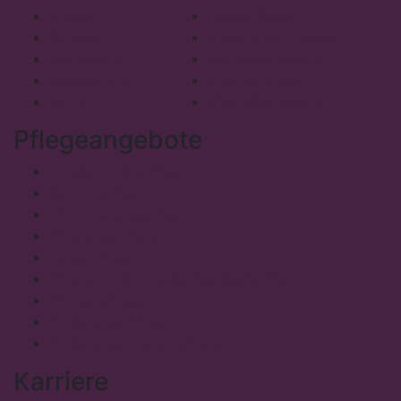
Presse
Tagespflege
Kontakt
Ambulante Dienste
Impressum
Betreutes Wohnen
Datenschutz
Mobiles Menü
Admin
Pflegefachzentrum
Pflegeangebote
Vollstationäre Pflege
Kurzzeitpflege
Verhinderungspflege
Pflege bei Demenz
Junge Pflege
Pflege für Schwerstpflegebedürftige
Intensivpflege
Ambulante Pflege
Ambulante Intensivpflege
Karriere