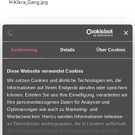
Besonderheiten der Einrichtung:
Zustimmung
Details
Über Cookies
Langeweile ist hier ein Fremdwort
Im Haus Kikra wird bei niemandem Langeweile
aufkommen. Dafür sorgen nicht nur die zahlreichen
Diese Webseite verwendet Cookies
Aktivitätsangebote im Haus, sondern auch die
Wir setzen Cookies und ähnliche Technologien ein, die
kulturellen Veranstaltungen, zu denen wir
Informationen auf Ihrem Endgerät abrufen oder speichern
regelmäßig einladen. Besonders freuen sich unsere
können. Erteilen Sie uns Ihre Einwilligung, verarbeiten wir
Bewohner auf die Besuche von
Ihre personenbezogenen Daten für Analysen und
Kindergartenkindern oder den Chören, die gerne
Optimierungen wie auch zu Marketing- und
zum anschließenden basteln oder plauschen
Werbezwecken. Hierzu werden Informationen teilweise
bleiben. Ein beliebter Platz im Haus ist unsere
an Dienstleister weitergegeben, die in Ländern außerhalb
Bibliothek, die wir regelmäßig mit neuen
der Europäischen Union (EU) ansässig sind und kein