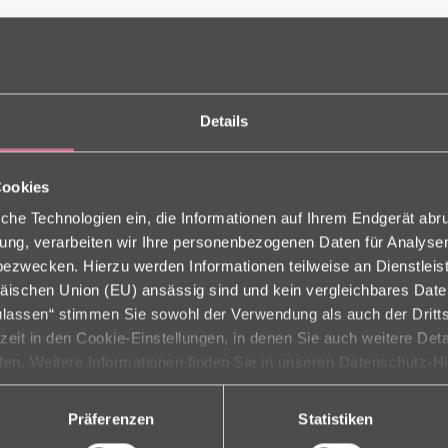
Details
Cookies
che Technologien ein, die Informationen auf Ihrem Endgerät abr
ligung, verarbeiten wir Ihre personenbezogenen Daten für Analys
zwecken. Hierzu werden Informationen teilweise an Dienstleist
iff. Unsere diesjährigeKarnevals Feier machte den Anfang und war wie
äischen Union (EU) ansässig sind und kein vergleichbares Dat
iebig geschunkelt, geklatscht und gelacht.
zulassen“ stimmen Sie sowohl der Verwendung als auch der Dritts
rzeit in den Cookie-Einstellungen, in denen Sie auch weitere Det
 im Christophorus Haus sowieso in jedem Alter mit Herz, Humor undeine
ufen. Weitere Informationen finden Sie in unseren Datenschutz-H
Präferenzen
Statistiken