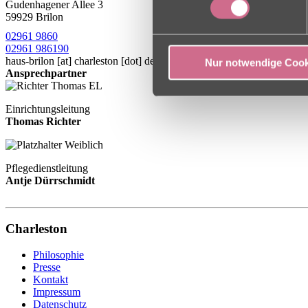
Gudenhagener Allee 3
59929 Brilon
02961 9860
02961 986190
haus-brilon
[at]
charleston [dot] de
Nur notwendige Cook
Ansprechpartner
Einrichtungsleitung
Thomas Richter
Pflegedienstleitung
Antje Dürrschmidt
Charleston
Philosophie
Presse
Kontakt
Impressum
Datenschutz