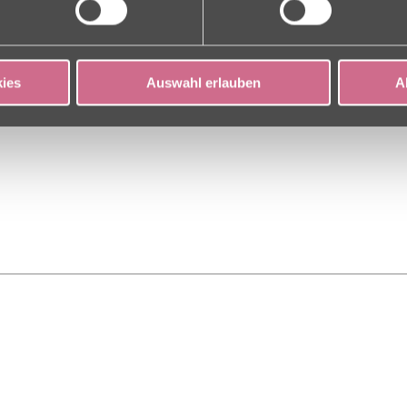
ies
Auswahl erlauben
A