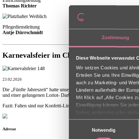
Einrichtungsleitung
Thomas Richter
Pflegedienstleitung
Antje Dürrschmidt
Zustimmung
Karnevalsfeier im Christophorus Haus
Diese Webseite verwendet 
Wir setzen Cookies und ähnli
Erteilen Sie uns Ihre Einwil
23.02.2026
auch zu Marketing- und Werbe
Die „Fünfte Jahreszeit“ hatte unsere Bewohner ab Mittwochfest im Gr
Ländern außerhalb der Europ
und einer gelungenen Loriot- Darbietung„Die Badewanne“ wurde ausg
Mit Klick auf „Alle Cookies 
Einwilligung können Sie jede
Fazit: Falten sind nur Konfetti-Linien im Gesicht – undgefeiert wird
finden, widerrufen oder abst
Einwilligungsauswahl
Adresse
Notwendig