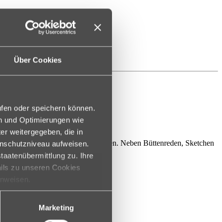
Über Cookies
ufen oder speichern können.
en und Optimierungen wie
er weitergegeben, die in
der ein tolles Erlebnis für alleJecken. Neben Büttenreden, Sketchen
enschutzniveau aufweisen.
taatenübermittlung zu. Ihre
ails zu unseren Cookies
r ordentlichen Portion Helau.
inweisen.
Marketing