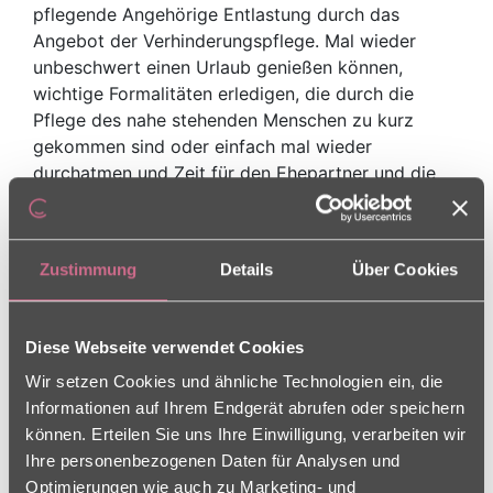
pflegende Angehörige Entlastung durch das
Angebot der Verhinderungspflege. Mal wieder
unbeschwert einen Urlaub genießen können,
wichtige Formalitäten erledigen, die durch die
Pflege des nahe stehenden Menschen zu kurz
gekommen sind oder einfach mal wieder
durchatmen und Zeit für den Ehepartner und die
Kinder haben.
In einigen unserer Seniorenzentren wurden dafür
spezielle Plätze für die Verhinderungspflege
Zustimmung
Details
Über Cookies
eingerichtet. Hier wird eine vorübergehende
Versorgung und Betreuung pflegebedürftiger
Diese Webseite verwendet Cookies
Menschen für einige Wochen oder Monate
sicherstellt. Pflegende Angehörige können Kraft
Wir setzen Cookies und ähnliche Technologien ein, die
schöpfen mit dem guten Gefühl, dass der geliebte
Informationen auf Ihrem Endgerät abrufen oder speichern
Mensch in dem ausgewählten Charleston Wohn-
können. Erteilen Sie uns Ihre Einwilligung, verarbeiten wir
und Pflegezentren in liebevollen Händen ist. Dafür
Ihre personenbezogenen Daten für Analysen und
stehen in den Häusern spezielle Pflegezimmer zur
Optimierungen wie auch zu Marketing- und