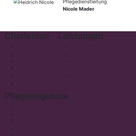
Pflegedienstleitung
Nicole Mader
Charleston
Leistungen
Philosophie
Stationäre Einrichtungen
Presse
Tagespflege
Kontakt
Ambulante Dienste
Impressum
Betreutes Wohnen
Datenschutz
Mobiles Menü
Admin
Pflegefachzentrum
Pflegeangebote
Vollstationäre Pflege
Kurzzeitpflege
Verhinderungspflege
Pflege bei Demenz
Junge Pflege