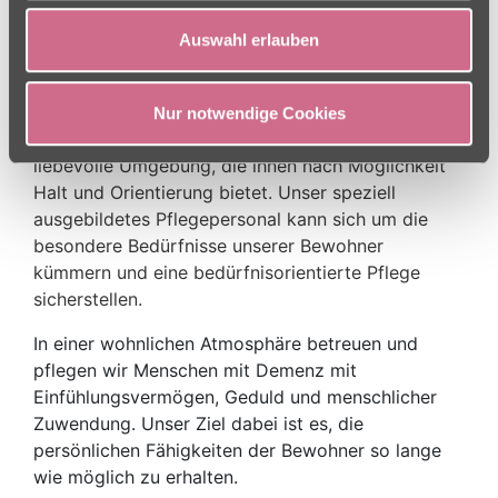
Demenziell veränderte Menschen haben trotz ihrer
Auswahl erlauben
Einschränkungen weiterhin den starken Wunsch
nach menschlichem Kontakt und Gemeinschaft. In
unseren ausgewählten Pflegeeinrichtungen finden
Nur notwendige Cookies
unsere an Demenz erkrankten Bewohner eine
liebevolle Umgebung, die ihnen nach Möglichkeit
Halt und Orientierung bietet.
Unser speziell
ausgebildetes Pflegepersonal kann sich um die
besondere Bedürfnisse unserer Bewohner
kümmern und eine bedürfnisorientierte Pflege
sicherstellen.
In einer wohnlichen Atmosphäre betreuen und
pflegen wir Menschen mit Demenz mit
Einfühlungsvermögen, Geduld und menschlicher
Zuwendung. Unser Ziel dabei ist es, die
persönlichen Fähigkeiten der Bewohner so lange
wie möglich zu erhalten.