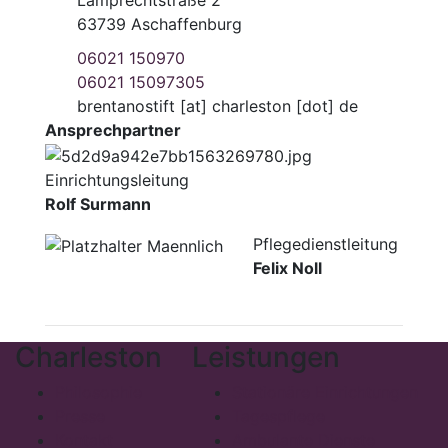
Lamprechtstraße 2
63739 Aschaffenburg
06021 150970
06021 15097305
brentanostift
[at]
charleston [dot] de
Ansprechpartner
Einrichtungsleitung
Rolf Surmann
Pflegedienstleitung
Felix Noll
Charleston
Leistungen
Philosophie
Stationäre Einrichtungen
Presse
Tagespflege
Kontakt
Ambulante Dienste