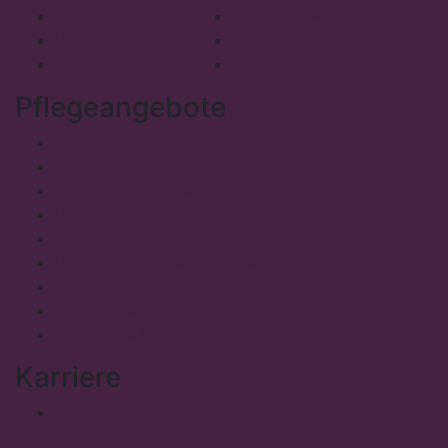
Impressum
Betreutes Wohnen
Datenschutz
Mobiles Menü
Admin
Pflegefachzentrum
Pflegeangebote
Vollstationäre Pflege
Kurzzeitpflege
Verhinderungspflege
Pflege bei Demenz
Junge Pflege
Pflege für Schwerstpflegebedürftige
Intensivpflege
Ambulante Pflege
Ambulante Intensivpflege
Karriere
Jobs