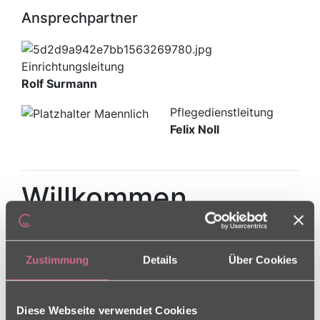
Ansprechpartner
Einrichtungsleitung
Rolf Surmann
Pflegedienstleitung
Felix Noll
Willkommen
Herzlich Willkommen im
Zustimmung
Details
Über Cookies
Brentanostift
Unser Brentanostift liegt inmitten einer sakral
Diese Webseite verwendet Cookies