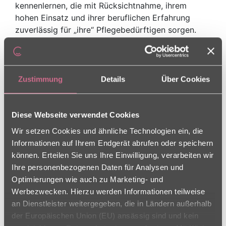
kennenlernen, die mit Rücksichtnahme, ihrem
hohen Einsatz und ihrer beruflichen Erfahrung
zuverlässig für „ihre“ Pflegebedürftigen sorgen.
Alle fühlen sich mit unserer Region verbunden.
Mit regelmäßigen Fortbildungs-
und Schulungsmaßnahmen in der Charleston
Zustimmung
Details
Über Cookies
Akademie sorgen wir für die fachliche Sicherheit
unserer Mitarbeiterinnen und Mitarbeiter.
Diese Webseite verwendet Cookies
Ambulante Dienste
Wir setzen Cookies und ähnliche Technologien ein, die
Die gewohnte Umgebung bietet älteren Menschen
Informationen auf Ihrem Endgerät abrufen oder speichern
Halt und Sicherheit. Viele Erinnerungen an
können. Erteilen Sie uns Ihre Einwilligung, verarbeiten wir
gemeinsame Erlebnisse hängen in Form von
Ihre personenbezogenen Daten für Analysen und
Erinnerungsstücken an den Wänden und gegenüber
Optimierungen wie auch zu Marketing- und
wohnt die lieb gewonnene Nachbarin, die am
Werbezwecken. Hierzu werden Informationen teilweise
Nachmittag immer auf eine Tasse Tee
an Dienstleister weitergegeben, die in Ländern außerhalb
vorbeikommt. Viele Familien möchten
der Europäischen Union (EU) ansässig sind und kein
pflegebedürftigen Angehörigen diese