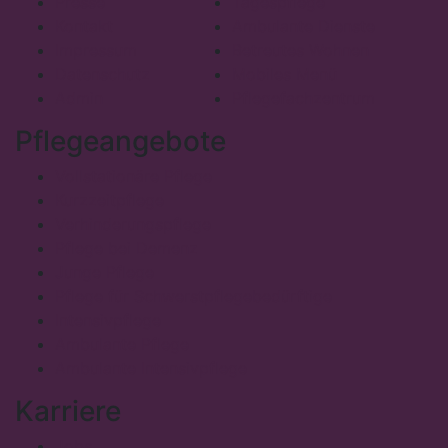
Presse
Tagespflege
Kontakt
Ambulante Dienste
Impressum
Betreutes Wohnen
Datenschutz
Mobiles Menü
Admin
Pflegefachzentrum
Pflegeangebote
Vollstationäre Pflege
Kurzzeitpflege
Verhinderungspflege
Pflege bei Demenz
Junge Pflege
Pflege für Schwerstpflegebedürftige
Intensivpflege
Ambulante Pflege
Ambulante Intensivpflege
Karriere
Jobs