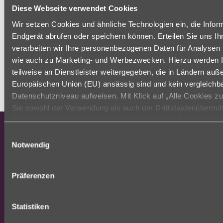
Diese Webseite verwendet Cookies
File:
/www/htdocs/w0183ddb/charleston.de/app/controlle
Wir setzen Cookies und ähnliche Technologien ein, die Infor
Line: 26
Endgerät abrufen oder speichern können. Erteilen Sie uns Ihr
Function: showView
verarbeiten wir Ihre personenbezogenen Daten für Analysen
wie auch zu Marketing- und Werbezwecken. Hierzu werden I
File: /www/htdocs/w0183ddb/charleston.de/index.p
teilweise an Dienstleister weitergegeben, die in Ländern auß
Line: 315
Europäischen Union (EU) ansässig sind und kein vergleichb
Function: require_once
Datenschutzniveau aufweisen. Mit Klick auf „Alle Cookies z
Sie sowohl der Verwendung als auch der Drittstaatenübermitt
Charleston
Leistungen
Einwilligung können Sie jederzeit in den Cookie-Einstellunge
weitere Details zu unseren Cookies finden, widerrufen oder 
Einwilligungsauswahl
Philosophie
Stationäre Einrichtungen
Informationen finden Sie in unseren Datenschutz-Hinweisen.
Notwendig
Presse
Tagespflege
Kontakt
Ambulante Dienste
Impressum
Betreutes Wohnen
Präferenzen
Datenschutz
Mobiles Menü
Admin
Pflegefachzentrum
Statistiken
Pflegeangebote