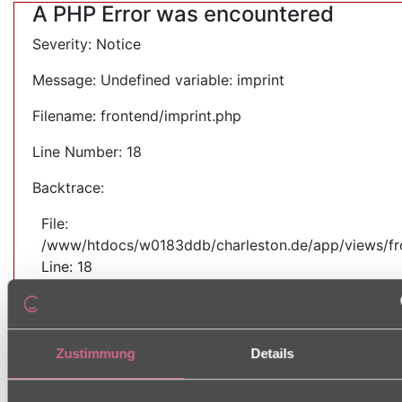
A PHP Error was encountered
Severity: Notice
Message: Undefined variable: imprint
Filename: frontend/imprint.php
Line Number: 18
Backtrace:
File:
/www/htdocs/w0183ddb/charleston.de/app/views/fro
Line: 18
Function: _error_handler
File:
/www/htdocs/w0183ddb/charleston.de/app/core/MY_
Zustimmung
Details
Line: 59
Function: view