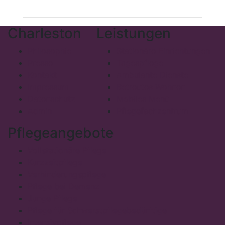
Charleston
Leistungen
Philosophie
Stationäre Einrichtungen
Presse
Tagespflege
Kontakt
Ambulante Dienste
Impressum
Betreutes Wohnen
Datenschutz
Mobiles Menü
Admin
Pflegefachzentrum
Pflegeangebote
Vollstationäre Pflege
Kurzzeitpflege
Verhinderungspflege
Pflege bei Demenz
Junge Pflege
Pflege für Schwerstpflegebedürftige
Intensivpflege