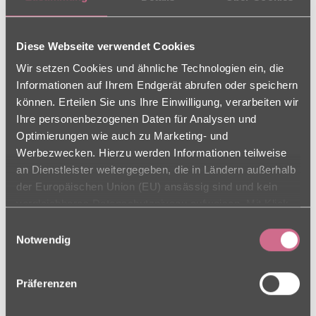
Ansprechpartner
Diese Webseite verwendet Cookies
Einrichtungsleitung
Wir setzen Cookies und ähnliche Technologien ein, die
Yvonne Kurzeja
Informationen auf Ihrem Endgerät abrufen oder speichern
Pflegedienstleitung
können. Erteilen Sie uns Ihre Einwilligung, verarbeiten wir
Heike Keil
Ihre personenbezogenen Daten für Analysen und
Optimierungen wie auch zu Marketing- und
Werbezwecken. Hierzu werden Informationen teilweise
an Dienstleister weitergegeben, die in Ländern außerhalb
Weihnachtsfeier
der Europäischen Union (EU) ansässig sind und kein
vergleichbares Datenschutzniveau aufweisen. Mit Klick
2019
auf „Alle Cookies zulassen“ stimmen Sie sowohl der
Einwilligungsauswahl
Verwendung als auch der Drittstaatenübermittlung zu.
Notwendig
Ihre Einwilligung können Sie jederzeit in den Cookie-
18.12.2019
Einstellungen, in denen Sie auch weitere Details zu
Präferenzen
unseren Cookies finden, widerrufen oder abstufen.
Auch in diesem Jahr fand unsere jährliche
Weitere Informationen finden Sie in unseren
Weihnachtsfeier für unsere Mitarbeiter statt. Es