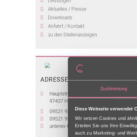
Leistungen
Aktuelles / Presse
Downloads
Anfahrt / Kontakt
zu den Stellenanzeigen
ADRESSE
Zustimmung
Hauptstraße 75
97437 Haßfurt
Diese Webseite verwendet 
09521 95400
Wir setzen Cookies und ähnli
09521 9540305
Erteilen Sie uns Ihre Einwil
unteres-tor
[at]
charleston [dot] de
auch zu Marketing- und Werbe