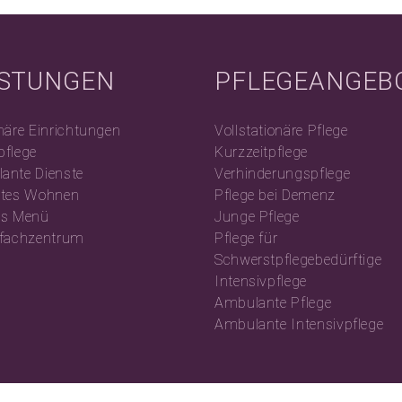
ISTUNGEN
PFLEGEANGEB
näre Einrichtungen
Vollstationäre Pflege
pflege
Kurzzeitpflege
ante Dienste
Verhinderungspflege
utes Wohnen
Pflege bei Demenz
es Menü
Junge Pflege
efachzentrum
Pflege für
Schwerstpflegebedürftige
Intensivpflege
Ambulante Pflege
Ambulante Intensivpflege