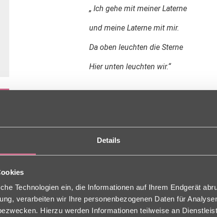
„ Ich gehe mit meiner Laterne
und meine Laterne mit mir.
Da oben leuchten die Sterne
Hier unten leuchten wir.“
Mit diesem Lied haben die Kinder aus dem St. Barbara
Mit selbstgebastelten Laternen haben sie den Bewohnern
Details
Cookies
che Technologien ein, die Informationen auf Ihrem Endgerät abr
ligung, verarbeiten wir Ihre personenbezogenen Daten für Analys
zwecken. Hierzu werden Informationen teilweise an Dienstleist