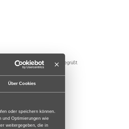
 Kindergarten unsere Bewohner begrüßt.
 ein Lichtlein gebracht.
Über Cookies
ufen oder speichern können.
en und Optimierungen wie
er weitergegeben, die in