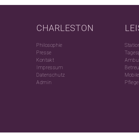
CHARLESTON
LE
Philosophie
Statio
Presse
Tages
Kontakt
Ambul
Impressum
Betre
Datenschutz
Mobil
Admin
Pfleg