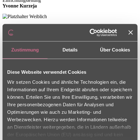
Einrichtungsleitung
Yvonne Kurzeja
Pflegedienstleitung
Heike Keil
Zustimmung
Details
Über Cookies
Oster Gottesdienst
Diese Webseite verwendet Cookies
08.04.2026
Wir setzen Cookies und ähnliche Technologien ein, die
Informationen auf Ihrem Endgerät abrufen oder speichern
Oster-Gottesdienst am 07.04.2026
können. Erteilen Sie uns Ihre Einwilligung, verarbeiten wir
Ihre personenbezogenen Daten für Analysen und
mit Diakon i.R. Manfred Griebel und
Optimierungen wie auch zu Marketing- und
Organist i.R. Dieter Dürrnhöfer
Werbezwecken. Hierzu werden Informationen teilweise
an Dienstleister weitergegeben, die in Ländern außerhalb
der Europäischen Union (EU) ansässig sind und kein
Einen gut besuchten, festlichen, fröhlichen Gottesdienst zu Ostern