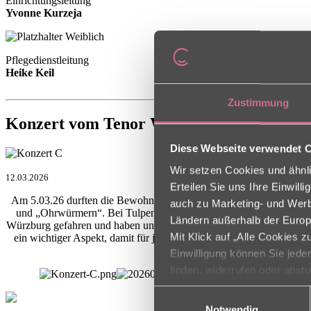
Einrichtungsleitung
Yvonne Kurzeja
Pflegedienstleitung
Heike Keil
Zustimmung
Konzert vom Tenor Wolfgang Graf
Diese Webseite verwendet 
Wir setzen Cookies und ähnli
12.03.2026
Erteilen Sie uns Ihre Einwil
Am 5.03.26 durften die Bewohner/innen einem Konzert von Tenor vo
auch zu Marketing- und Werbe
und „Ohrwürmern“. Bei Tulpen aus Amsterdam und „Frühling in Wi
Ländern außerhalb der Europ
Würzburg gefahren und haben uns Operetten angehört.“ Was für ein s
Mit Klick auf „Alle Cookies 
ein wichtiger Aspekt, damit für jeden was dabei ist. Herr Graf unt
Einwilligung können Sie jede
finden, widerrufen oder abst
Einwilligungsauswahl
Notwendig