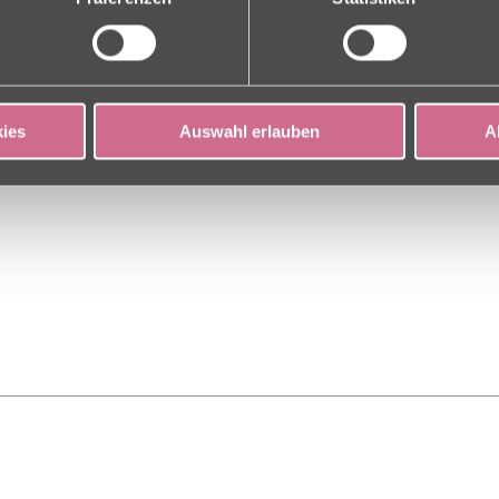
ies
Auswahl erlauben
A