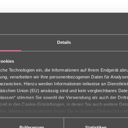
Details
Cookies
che Technologien ein, die Informationen auf Ihrem Endgerät abr
ligung, verarbeiten wir Ihre personenbezogenen Daten für Analys
n Wolfgang Graf aus Bamberg lauschen. Mit einem „Streifzug durch W
zwecken. Hierzu werden Informationen teilweise an Dienstleist
en“ sangen viele mit. Eine Bewohnerin meinte“ eine Stunde die mich 
äischen Union (EU) ansässig sind und kein vergleichbares Dat
chöner Nachmittag und mittlerweil ein unserem Jahresprogramm eine f
zulassen“ stimmen Sie sowohl der Verwendung als auch der Dritts
erstütz wie schon viele Jahre mit seinem Engagement die Lebenshilfe in
nächste Wiedersehen.
rzeit in den Cookie-Einstellungen, in denen Sie auch weitere Det
ufen. Weitere Informationen finden Sie in unseren Datenschutz-H
Präferenzen
Statistiken