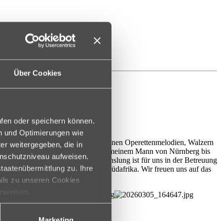
Über Cookies
ufen oder speichern können.
en und Optimierungen wie
ien“ begeisterte er mit vielen schönen Operettenmelodien, Walzern
er weitergegeben, die in
wieder verzaubert hat, ich bin mit meinem Mann von Nürnberg bis
enschutzniveau aufweisen.
este „Größe“. Musikalische Abwechslung ist für uns in der Betreuung
taatenübermittlung zu. Ihre
 Bamberg, sowie ein Waisenhaus in Südafrika. Wir freuen uns auf das
ails zu unseren Cookies
inweisen.
Marketing