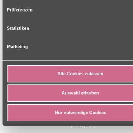
Informationen finden Sie in unseren Datenschutz-Hinweisen.
Präferenzen
Statistiken
Adresse
Marketing
Hauptstraße 75
97437 Haßfurt
09521 95400
Alle Cookies zulassen
09521 9540305
unteres-tor
[at]
charleston [dot] de
Ansprechpartner
Auswahl erlauben
Einrichtungsleitung
Yvonne Kurzeja
Nur notwendige Cookies
Pflegedienstleitung
Heike Keil