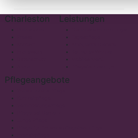
Charleston
Leistungen
Philosophie
Stationäre Einrichtungen
Presse
Tagespflege
Kontakt
Ambulante Dienste
Impressum
Betreutes Wohnen
Datenschutz
Mobiles Menü
Admin
Pflegefachzentrum
Pflegeangebote
Vollstationäre Pflege
Kurzzeitpflege
Verhinderungspflege
Pflege bei Demenz
Junge Pflege
Pflege für Schwerstpflegebedürftige
Intensivpflege