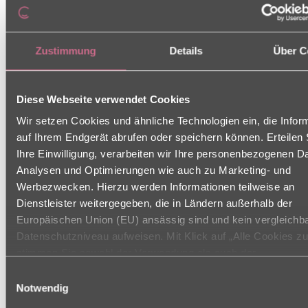
mit Gerd Hesse am
18.12.25
Zustimmung
Details
Über C
Schönen Melodien lauschten die Bewohner bei
Diese Webseite verwendet Cookies
Konzert mit dem Musiker Gerd Hesse. Mit seinem
Wir setzen Cookies und ähnliche Technologien ein, die Infor
professionellen Können, schaffte er eine
auf Ihrem Endgerät abrufen oder speichern können. Erteilen 
besinnliche Stimmung, aber auch Erinnerungen an
Ihre Einwilligung, verarbeiten wir Ihre personenbezogenen Da
frühere Zeiten, von Elvis über Peter Alexander,
Analysen und Optimierungen wie auch zu Marketing- und
Fredy Quinn oder den traditionellen
Werbezwecken. Hierzu werden Informationen teilweise an
Weihnachtsliedern beschwerte er allen eine
Dienstleister weitergegeben, die in Ländern außerhalb der
wunderbares Nachmittagskonzert. Eine
Europäischen Union (EU) ansässig sind und kein vergleichb
Bewohnerin meinte, „das Lied habe ich mit meinem
Datenschutzniveau aufweisen. Mit Klick auf „Alle Cookies z
zukünftigen Mann bei unserem Tanzkursgehört“.
stimmen Sie sowohl der Verwendung als auch der
So war dies ein wunderbarer Einstieg in die
Drittstaatenübermittlung zu. Ihre Einwilligung können Sie jede
Feiertage.
Einwilligungsauswahl
den Cookie-Einstellungen, in denen Sie auch weitere Details
Notwendig
unseren Cookies finden, widerrufen oder abstufen. Weitere