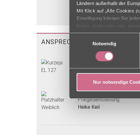
Ländern außerhalb der Europ
Mit Klick auf „Alle Cookies 
Einwilligung können Sie jede
finden, widerrufen oder abst
Einwilligungsauswahl
ANSPRECHPARTNER
Notwendig
Einrichtungsleitung
Yvonne Kurzeja
Nur notwendige Cook
Pflegedienstleitung
Heike Keil