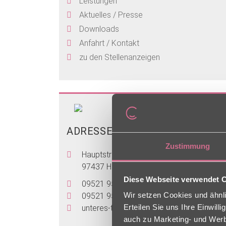
Leistungen
Aktuelles / Presse
Downloads
Anfahrt / Kontakt
zu den Stellenanzeigen
ADRESSE
Zustimmung
Hauptstraße 75
97437 Haßfurt
Diese Webseite verwendet 
09521 95400
Wir setzen Cookies und ähnli
09521 9540305
Erteilen Sie uns Ihre Einwil
unteres-tor
[at]
charleston [dot] de
auch zu Marketing- und Werbe