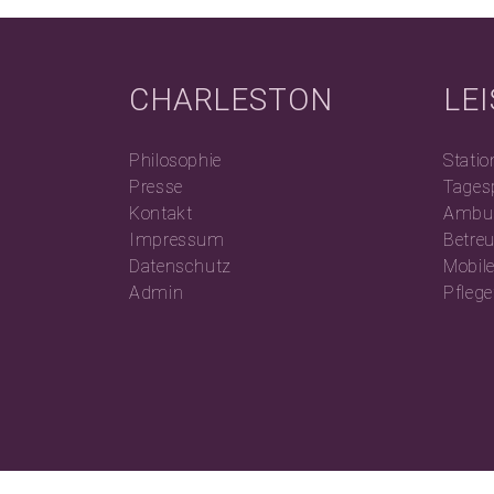
CHARLESTON
LE
Philosophie
Statio
Presse
Tages
Kontakt
Ambul
Impressum
Betre
Datenschutz
Mobil
Admin
Pfleg