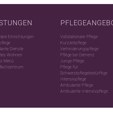
ISTUNGEN
PFLEGEANGEB
näre Einrichtungen
Vollstationäre Pflege
pflege
Kurzzeitpflege
ante Dienste
Verhinderungspflege
utes Wohnen
Pflege bei Demenz
es Menü
Junge Pflege
efachzentrum
Pflege für
Schwerstpflegebedürftige
Intensivpflege
Ambulante Pflege
Ambulante Intensivpflege