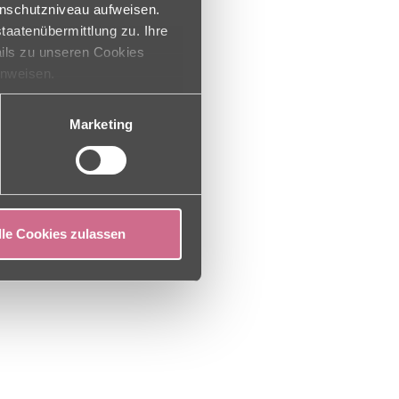
NACH OBEN
enschutzniveau aufweisen.
Heike Keil Pflegedienstleitung
taatenübermittlung zu. Ihre
ails zu unseren Cookies
inweisen.
Marketing
lle Cookies zulassen