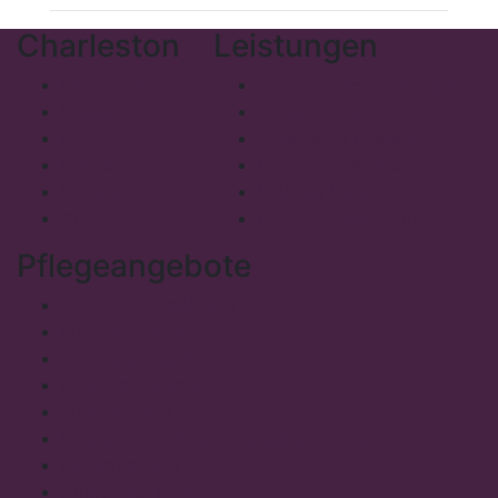
Charleston
Leistungen
Philosophie
Stationäre Einrichtungen
Presse
Tagespflege
Kontakt
Ambulante Dienste
Impressum
Betreutes Wohnen
Datenschutz
Mobiles Menü
Admin
Pflegefachzentrum
Pflegeangebote
Vollstationäre Pflege
Kurzzeitpflege
Verhinderungspflege
Pflege bei Demenz
Junge Pflege
Pflege für Schwerstpflegebedürftige
Intensivpflege
Ambulante Pflege