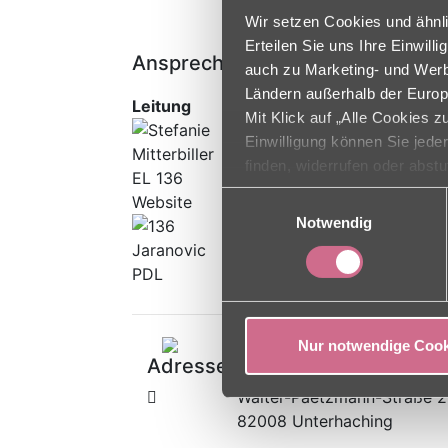
Wir setzen Cookies und ähnli
Erteilen Sie uns Ihre Einwil
Ansprechpartner
auch zu Marketing- und Werbe
Ländern außerhalb der Europ
Leitung
Mit Klick auf „Alle Cookies 
Einrichtungsleitung
Einwilligung können Sie jede
Stefanie Mitterbiller
finden, widerrufen oder abst
Einwilligungsauswahl
Notwendig
Pflegedienstleitung
Damira Jaranovic
Nur notwendige Cook
Adresse
Walter-Paetzmann-Straße 
82008 Unterhaching