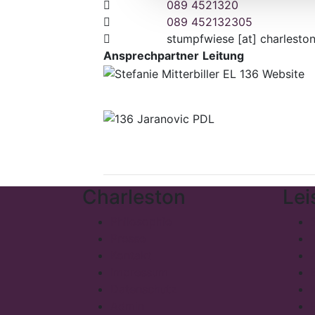
089 4521320
089 452132305
stumpfwiese
[at]
charleston
Ansprechpartner
Leitung
Charleston
Lei
Philosophie
Presse
Kontakt
Impressum
Datenschutz
Admin