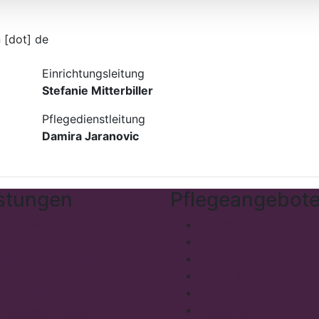
 [dot] de
Einrichtungsleitung
Stefanie Mitterbiller
Pflegedienstleitung
Damira Jaranovic
stungen
Pflegeangebot
Stationäre Einrichtungen
Vollstationäre Pflege
Tagespflege
Kurzzeitpflege
Ambulante Dienste
Verhinderungspflege
Betreutes Wohnen
Pflege bei Demenz
Mobiles Menü
Junge Pflege
Pflegefachzentrum
Pflege für