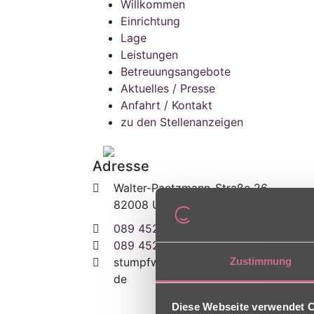
Willkommen
Einrichtung
Lage
Leistungen
Betreuungsangebote
Aktuelles / Presse
Anfahrt / Kontakt
zu den Stellenanzeigen
Adresse
Walter-Paetzmann-Straße 26
82008 Unterhaching
089 4521320
089 452132305
Zustimmung
stumpfwiese
[at]
charleston [dot]
de
Diese Webseite verwendet 