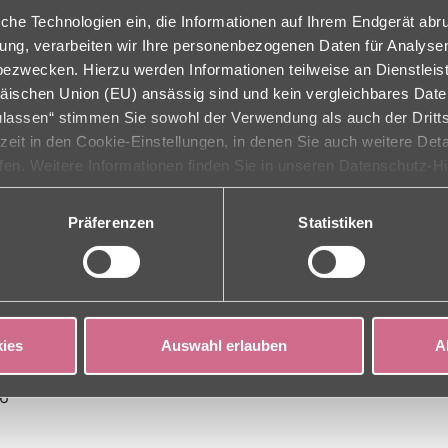
che Technologien ein, die Informationen auf Ihrem Endgerät abr
ligung, verarbeiten wir Ihre personenbezogenen Daten für Analys
zwecken. Hierzu werden Informationen teilweise an Dienstleist
äischen Union (EU) ansässig sind und kein vergleichbares Dat
zulassen“ stimmen Sie sowohl der Verwendung als auch der Dritts
rzeit in den Cookie-Einstellungen, in denen Sie auch weitere Det
ufen. Weitere Informationen finden Sie in unseren Datenschutz-H
Präferenzen
Statistiken
ies
Auswahl erlauben
A
26