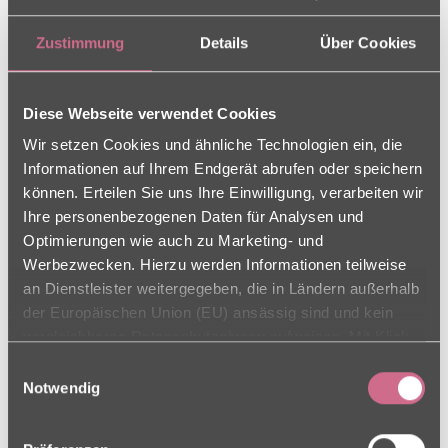
Ansprechpartner
Zustimmung
Details
Über Cookies
Leitung
Diese Webseite verwendet Cookies
Einrichtungsleitung
Stefanie Mitterbiller
Wir setzen Cookies und ähnliche Technologien ein, die
Informationen auf Ihrem Endgerät abrufen oder speichern
Pflegedienstleitung
können. Erteilen Sie uns Ihre Einwilligung, verarbeiten wir
Damira Jaranovic
Ihre personenbezogenen Daten für Analysen und
Optimierungen wie auch zu Marketing- und
Werbezwecken. Hierzu werden Informationen teilweise
Adventskalender
an Dienstleister weitergegeben, die in Ländern außerhalb
der Europäischen Union (EU) ansässig sind und kein
für unsere
vergleichbares Datenschutzniveau aufweisen. Mit Klick
auf „Alle Cookies zulassen“ stimmen Sie sowohl der
Einwilligungsauswahl
Mitarbeiter
Verwendung als auch der Drittstaatenübermittlung zu.
Notwendig
Ihre Einwilligung können Sie jederzeit in den Cookie-
Einstellungen, in denen Sie auch weitere Details zu