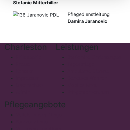
Stefanie Mitterbiller
Pflegedienstleitung
Damira Jaranovic
Charleston
Leistungen
Philosophie
Stationäre Einrichtungen
Presse
Tagespflege
Kontakt
Ambulante Dienste
Impressum
Betreutes Wohnen
Datenschutz
Mobiles Menü
Admin
Pflegefachzentrum
Pflegeangebote
Vollstationäre Pflege
Kurzzeitpflege
Verhinderungspflege