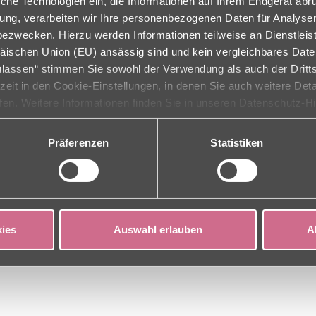
che Technologien ein, die Informationen auf Ihrem Endgerät abr
ligung, verarbeiten wir Ihre personenbezogenen Daten für Analys
zwecken. Hierzu werden Informationen teilweise an Dienstleist
äischen Union (EU) ansässig sind und kein vergleichbares Dat
zulassen“ stimmen Sie sowohl der Verwendung als auch der Dritts
rzeit in den Cookie-Einstellungen, in denen Sie auch weitere Det
ufen. Weitere Informationen finden Sie in unseren Datenschutz-H
Präferenzen
Statistiken
ies
Auswahl erlauben
A