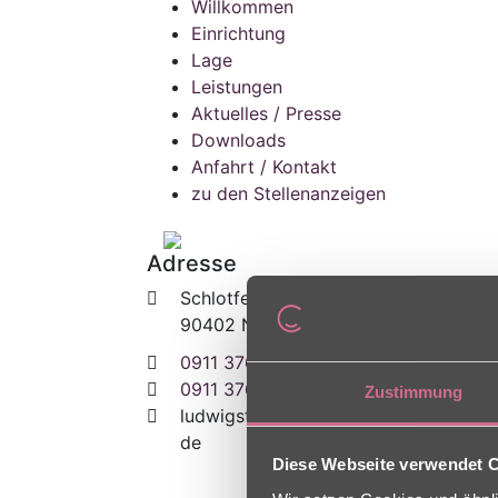
Willkommen
Einrichtung
Lage
Leistungen
Aktuelles / Presse
Downloads
Anfahrt / Kontakt
zu den Stellenanzeigen
Adresse
Schlotfegergasse 6
90402 Nürnberg
0911 376550
0911 37655305
Zustimmung
ludwigstor
[at]
charleston [dot]
de
Diese Webseite verwendet 