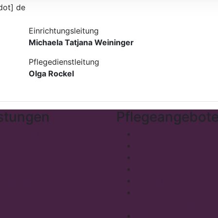
dot] de
Einrichtungsleitung
Michaela Tatjana Weininger
Pflegedienstleitung
Olga Rockel
stungen
Pflegeangebot
Stationäre Einrichtungen
Vollstationäre Pflege
Tagespflege
Kurzzeitpflege
Ambulante Dienste
Verhinderungspflege
Betreutes Wohnen
Pflege bei Demenz
Mobiles Menü
Junge Pflege
Pflegefachzentrum
Pflege für
Schwerstpflegebedürf
Intensivpflege