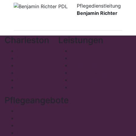
Pflegedienstleitung
Benjamin Richter
Charleston
Leistungen
Philosophie
Stationäre Einrichtungen
Presse
Tagespflege
Kontakt
Ambulante Dienste
Impressum
Betreutes Wohnen
Datenschutz
Mobiles Menü
Admin
Pflegefachzentrum
Pflegeangebote
Vollstationäre Pflege
Kurzzeitpflege
Verhinderungspflege
Pflege bei Demenz