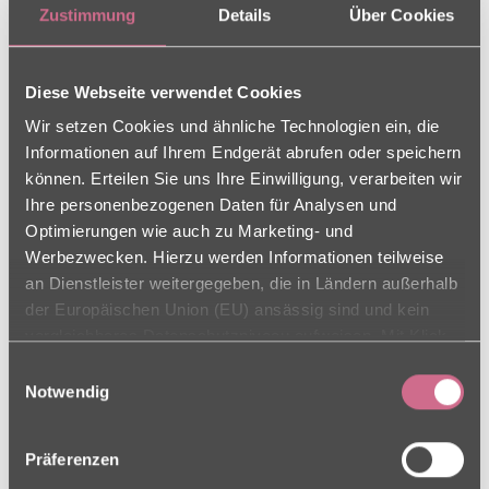
Zustimmung
Details
Über Cookies
Erinnerungen und schenkte Vielen ein Lächeln.
Ein herzliches Dankeschön für dieses
Diese Webseite verwendet Cookies
wundervolle Erlebnis!
Wir setzen Cookies und ähnliche Technologien ein, die
Informationen auf Ihrem Endgerät abrufen oder speichern
können. Erteilen Sie uns Ihre Einwilligung, verarbeiten wir
Ihre personenbezogenen Daten für Analysen und
Optimierungen wie auch zu Marketing- und
Werbezwecken. Hierzu werden Informationen teilweise
an Dienstleister weitergegeben, die in Ländern außerhalb
der Europäischen Union (EU) ansässig sind und kein
vergleichbares Datenschutzniveau aufweisen. Mit Klick
auf „Alle Cookies zulassen“ stimmen Sie sowohl der
Einwilligungsauswahl
Verwendung als auch der Drittstaatenübermittlung zu.
Notwendig
Ihre Einwilligung können Sie jederzeit in den Cookie-
Einstellungen, in denen Sie auch weitere Details zu
Präferenzen
unseren Cookies finden, widerrufen oder abstufen.
ADRESSE