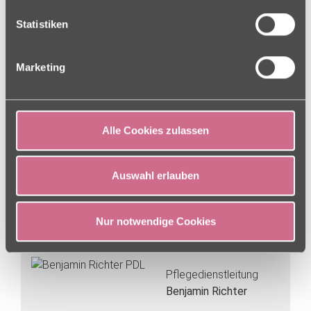
Weitere Informationen finden Sie in unseren
Datenschutz-Hinweisen.
Statistiken
Münchener Str. 61
83022 Rosenheim
Marketing
08031 619910
08031 61991305
lokhoefe
[at]
charleston [dot] de
Alle Cookies zulassen
Ansprechpartner
Auswahl erlauben
Einrichtungsleitung
Bettina Richter
Nur notwendige Cookies
Pflegedienstleitung
Benjamin Richter