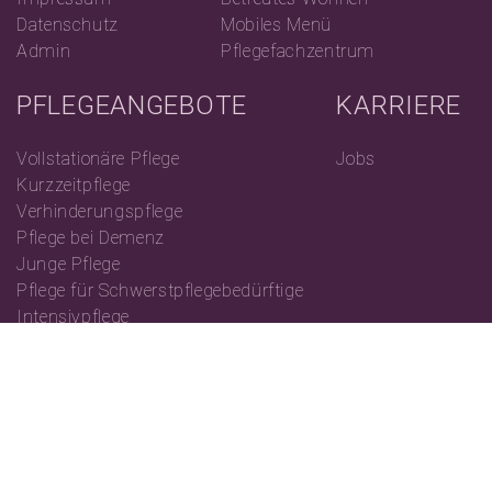
Datenschutz
Mobiles Menü
Admin
Pflegefachzentrum
PFLEGEANGEBOTE
KARRIERE
Vollstationäre Pflege
Jobs
Kurzzeitpflege
Verhinderungspflege
Pflege bei Demenz
Junge Pflege
Pflege für Schwerstpflegebedürftige
Intensivpflege
Ambulante Pflege
Ambulante Intensivpflege
© Charleston 2026